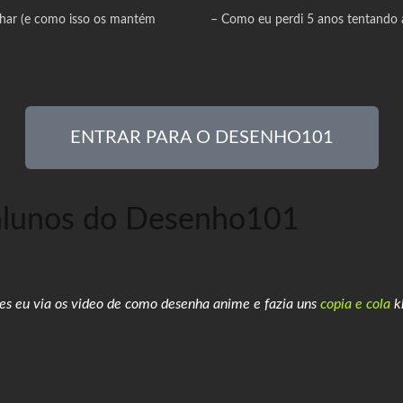
nhar (e como isso os mantém
–
Como eu perdi 5 anos tentando a
ENTRAR PARA O DESENHO101
alunos do Desenho101
es eu vi
a os video de como desenha anime e fazia uns
copia e cola
k