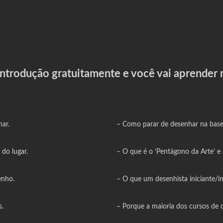
 introdução
gratuitamente e você vai aprender 
ar.
– Como parar de desenhar na base d
do lugar.
–
O que é o ‘Pentágono da Arte’ e
enho.
–
O que um desenhista iniciante/i
s.
–
Porque a maioria dos cursos de 