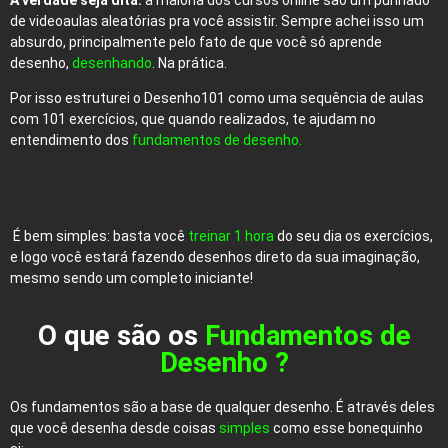
A verdade seja dita:
a maioria dos cursos online são um punhado
de videoaulas aleatórias pra você assistir. Sempre achei isso um
absurdo, principalmente pelo fato de que você só aprende
desenho,
desenhando
. Na prática.
Por isso estruturei o Desenho101 como uma sequência de aulas
com 101 exercícios, que quando realizados, te ajudam no
entendimento dos
fundamentos de desenho.
É bem simples: basta você
treinar 1 hora
do seu dia os exercícios,
e logo você estará fazendo desenhos direto da sua imaginação,
mesmo sendo um completo iniciante!
O que são os
Fundamentos de
Desenho ?
Os fundamentos são a base de qualquer desenho. É através deles
que você desenha desde coisas
simples
como esse bonequinho