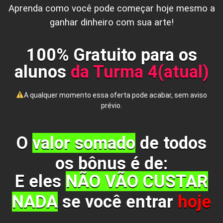
Aprenda como você pode começar hoje mesmo a
ganhar dinheiro com sua arte!
100% Gratuito para os
alunos
da Turma 4(atual)
A qualquer momento essa oferta pode acabar, sem aviso
prévio.
O
valor somado
de todos
os bônus é de:
E eles
NÃO VÃO CUSTAR
NADA
se você entrar
hoje