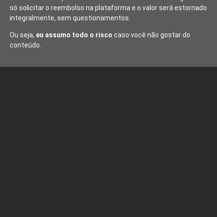
só solicitar o reembolso na plataforma e o valor será estornado
integralmente, sem questionamentos.
Ou seja,
eu assumo todo o risco
caso você não gostar do
conteúdo.