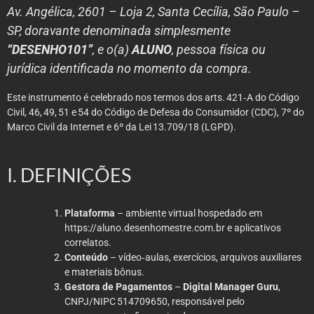
Av. Angélica, 2601 – Loja 2, Santa Cecília, São Paulo –
SP, doravante denominada simplesmente
“DESENHO101”
, e o(a)
ALUNO
, pessoa física ou
jurídica identificada no momento da compra.
Este instrumento é celebrado nos termos dos arts. 421‑A do Código
Civil, 46, 49, 51 e 54 do Código de Defesa do Consumidor (CDC), 7º do
Marco Civil da Internet e 6º da Lei 13.709/18 (LGPD).
I. DEFINIÇÕES
Plataforma
– ambiente virtual hospedado em
https://aluno.desenhomestre.com.br
e aplicativos
correlatos.
Conteúdo
– vídeo‑aulas, exercícios, arquivos auxiliares
e materiais bônus.
Gestora de Pagamentos
–
Digital Manager Guru
,
CNPJ/NIPC 514709650, responsável pelo