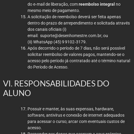
do e‑mail de liberação, com
reembolso integral
no
mesmo meio de pagamento.
A solicitação de reembolso deverá ser feita apenas
dentro do prazo de arrependimento e solicitada através
dos canais oficiais (i)
email:
suporte@desenhomestre.com.br
; ou
(ii) WhatsApp (45) 9 9102‑3179.
Após decorrido o período de 7 dias, não será possível
solicitar reembolso de valores pagos, mantendo-se o
acesso pelo período já contratado até o término natural
do Período de Acesso.
VI. RESPONSABILIDADES DO
ALUNO
Possuir e manter, às suas expensas, hardware,
software, antivírus e conexão de internet adequados
para acessar o curso; arcar com eventuais custos de
acesso.
Responder por danos que ocorram a seus próprios