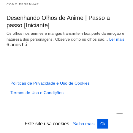
COMO DESENHAR
Desenhando Olhos de Anime | Passo a
passo [Iniciante]
Os olhos nos animes e mangás transmitem boa parte da emoção e
natureza dos personagens. Observe como os olhos são…
Ler mais
6 anos há
Políticas de Privacidade e Uso de Cookies
Termos de Uso e Condições
Este site usa cookies.
Saiba mais
Ok
Todos os direitos reservados
View Non-AMP Version